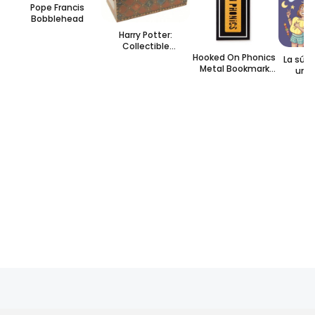
Pope Francis
Bobblehead
Harry Potter:
Collectible
Quidditch Set
Hooked On Phonics
La súpe
Metal Bookmark
una 
Stencil
pi