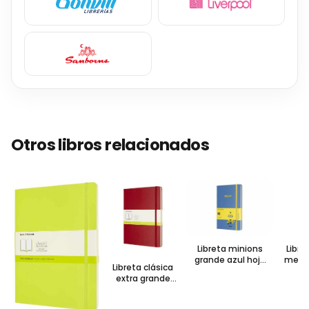
Otros libros relacionados
Libreta minions
Libre
grande azul hoja
medi
Libreta clásica
rayada pasta dura
hoja r
extra grande
escarlata hoja
blanca pasta dura