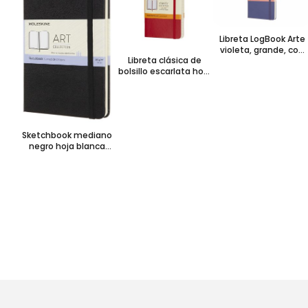
Libreta LogBook Arte
violeta, grande, con
Libreta clásica de
hoja punteada y
bolsillo escarlata hoja
pasta dura
rayada pasta suave
Sketchbook mediano
negro hoja blanca
pasta dura