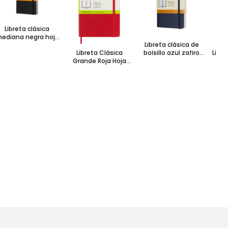
Libreta clásica
ediana negra hoja
Libreta clásica de
rayada pasta dura
bolsillo azul zafiro
Libreta Clásica
Libre
hoja rayada pasta
Grande Roja Hoja
suave
Blanca Pasta Suave
Ho
Ray