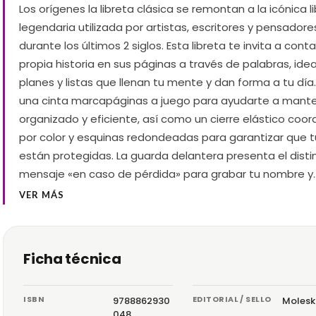
Los orígenes la libreta clásica se remontan a la icónica l
legendaria utilizada por artistas, escritores y pensadore
durante los últimos 2 siglos. Esta libreta te invita a conta
propia historia en sus páginas a través de palabras, idea
planes y listas que llenan tu mente y dan forma a tu día
una cinta marcapáginas a juego para ayudarte a mant
organizado y eficiente, así como un cierre elástico coo
por color y esquinas redondeadas para garantizar que 
están protegidas. La guarda delantera presenta el disti
mensaje «en caso de pérdida» para grabar tu nombre y
VER MÁS
Ficha técnica
ISBN
EDITORIAL / SELLO
9788862930
Molesk
048