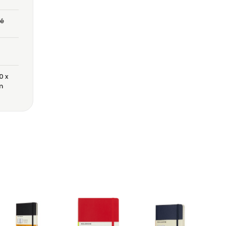
é
0 x
m