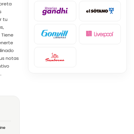
ibreta
s
r tu
s,
. Tiene
enerte
rdinado
tus notas
ntivo
…
ine