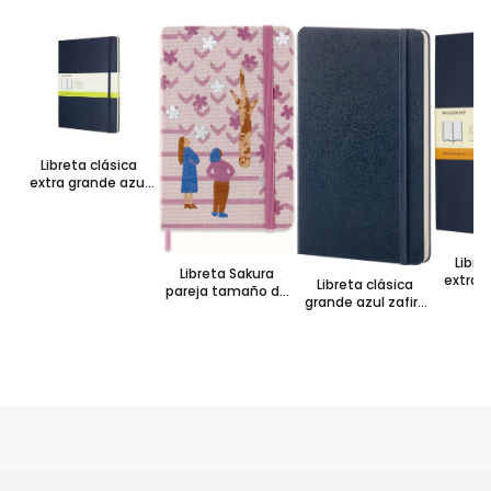
Libreta clásica
extra grande azul
zafiro hoja blanca
pasta dura
Libre
Libreta Sakura
extra 
Libreta clásica
pareja tamaño de
zafiro 
grande azul zafiro
bolsillo rosa – hoja
pas
hoja rayada pasta
rayada pasta dura
dura