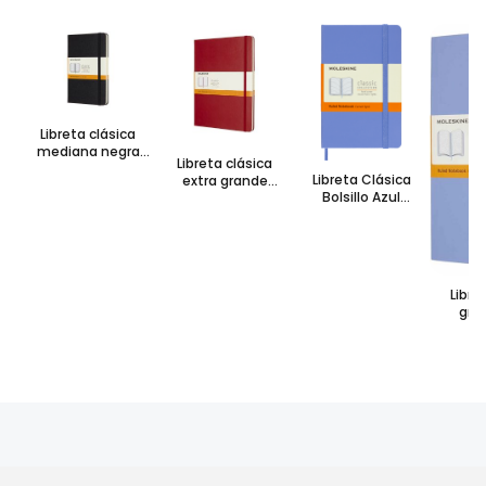
Libreta clásica
mediana negra
Libreta clásica
hoja rayada pasta
Libreta Clásica
extra grande
dura
Bolsillo Azul
escarlata hoja
Hortensia Hoja
rayada pasta dura
Rayada Pasta Dura
Libre
gra
horte
raya
s