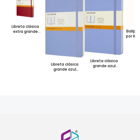
Libreta clásica
Ballpe
extra grande
por Ka
escarlata hoja
media
rayada pasta dura
col
Libreta clásica
Libreta clásica
grande azul
grande azul
hortensia hoja
hortensia hoja
rayada pasta dura
rayada pasta
suave