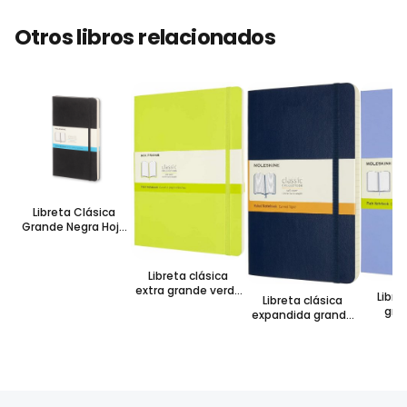
Otros libros relacionados
Libreta Clásica
Grande Negra Hoja
Punteada Pasta
Dura
Libreta clásica
extra grande verde
Libre
Libreta clásica
limón hoja blanca
gra
expandida grande
pasta suave
horte
azul zafiro hoja
blanca
rayada pasta
suave