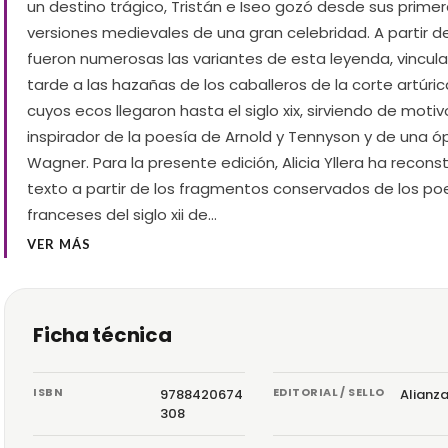
un destino trágico, Tristán e Iseo gozó desde sus prime
versiones medievales de una gran celebridad. A partir del 
fueron numerosas las variantes de esta leyenda, vincu
tarde a las hazañas de los caballeros de la corte artúric
cuyos ecos llegaron hasta el siglo xix, sirviendo de motiv
inspirador de la poesía de Arnold y Tennyson y de una ó
Wagner. Para la presente edición, Alicia Yllera ha reconst
texto a partir de los fragmentos conservados de los p
franceses del siglo xii de…
VER MÁS
Ficha técnica
ISBN
EDITORIAL / SELLO
9788420674
Alianz
308