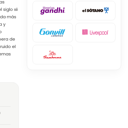
ras
siglo xii
lada más
a y
o
pera de
ruido el
oemas
a