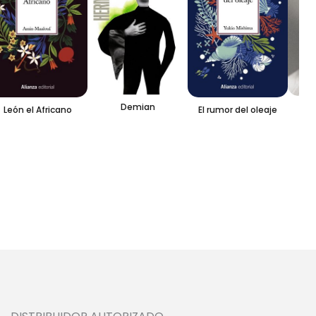
Demian
La 
León el Africano
El rumor del oleaje