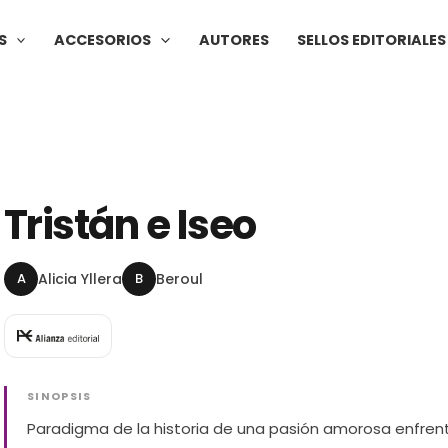
S
ACCESORIOS
AUTORES
SELLOS EDITORIALES
Tristán e Iseo
A
Alicia Yllera
B
Beroul
SINOPSIS
Paradigma de la historia de una pasión amorosa enfren