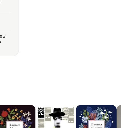
a
0 x
m