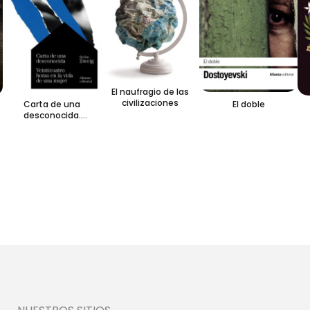
El naufragio de las
civilizaciones
Carta de una
El doble
desconocida.
Veinticuatro horas en
la vida de una mujer