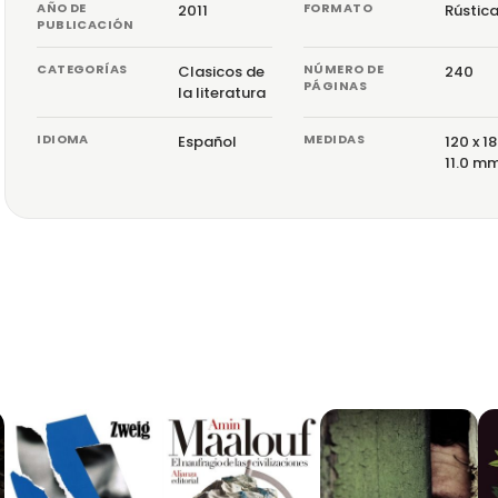
AÑO DE
FORMATO
2011
Rústic
PUBLICACIÓN
CATEGORÍAS
NÚMERO DE
Clasicos de
240
PÁGINAS
la literatura
IDIOMA
MEDIDAS
Español
120 x 18
11.0 m