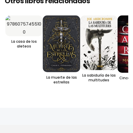
Otros libros relacionados
La casa de los
aleteos
La sabiduría de las
La muerte de las
Cinco 
multitudes
estrellas