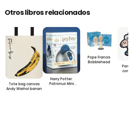
Otros libros relacionados
Pope Francis
Bobblehead
Parch
con a
Wool 
Harry Potter:
P
Patronus Mini
Tote bag canvas
Projector Set
Andy Warhol banan