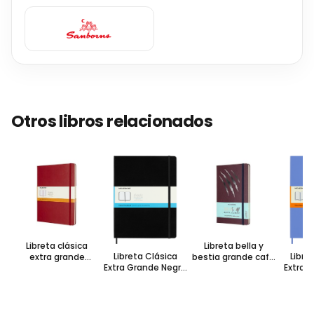
Otros libros relacionados
Libreta clásica
Libreta bella y
Libreta Clásica
Libre
extra grande
bestia grande café
Extra Grande Negra
Extra 
escarlata hoja
hoja rayada pasta
Hoja Punteada
Horte
rayada pasta dura
dura
Pasta Dura
Raya
S